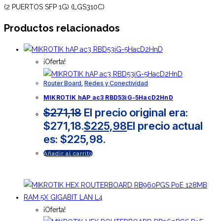
(2 PUERTOS SFP 1G) (LGS310C)
Productos relacionados
¡Oferta!
Router Board
,
Redes y Conectividad
MIKROTIK hAP ac3 RBD53iG-5HacD2HnD
$
271,18
El precio original era:
$271,18.
$
225,98
El precio actual
es: $225,98.
Añadir al carrito
¡Oferta!