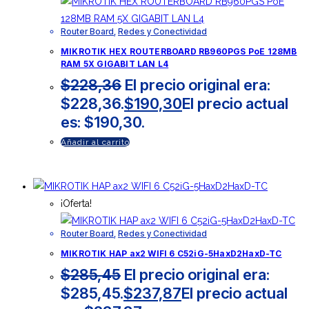
Router Board
,
Redes y Conectividad
MIKROTIK HEX ROUTERBOARD RB960PGS PoE 128MB
RAM 5X GIGABIT LAN L4
$
228,36
El precio original era:
$228,36.
$
190,30
El precio actual
es: $190,30.
Añadir al carrito
¡Oferta!
Router Board
,
Redes y Conectividad
MIKROTIK HAP ax2 WIFI 6 C52iG-5HaxD2HaxD-TC
$
285,45
El precio original era:
$285,45.
$
237,87
El precio actual