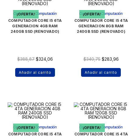
Computador
,
Computación
Computador
,
Computación
¡OFERTA!
¡OFERTA!
COMPUTADOR CORE I5 6TA
COMPUTADOR CORE I5 4TA
GENERACION 4GB RAM
GENERACION 8GB RAM
240GB SSD (RENOVADO)
240GB SSD (RENOVADO)
$
388,87
$
324,06
$
340,75
$
283,96
Añadir al carrito
Añadir al carrito
Computador
,
Computación
Computador
,
Computación
¡OFERTA!
¡OFERTA!
COMPUTADOR CORE I5 4TA
COMPUTADOR CORE I5 4TA