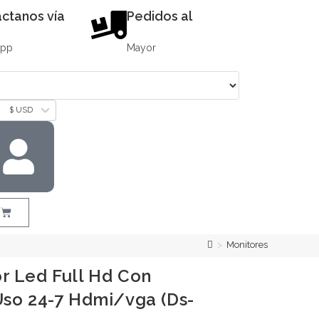
ctanos vía
Pedidos al
App
Mayor
$ USD
>
Monitores
r Led Full Hd Con
Uso 24-7 Hdmi/vga (Ds-