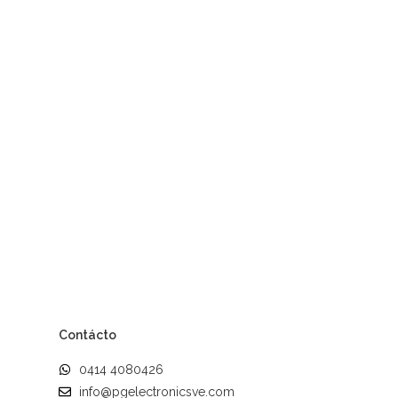
Contácto
0414 4080426
info@pgelectronicsve.com