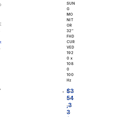
SUN
G
MO
NIT
OR
32″
FHD
CUR
t
VED
T
192
0 x
108
0
100
5
Hz
A
$
3
54
,3
3