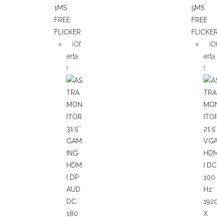
¡Of
¡O
erta
erta
!
!