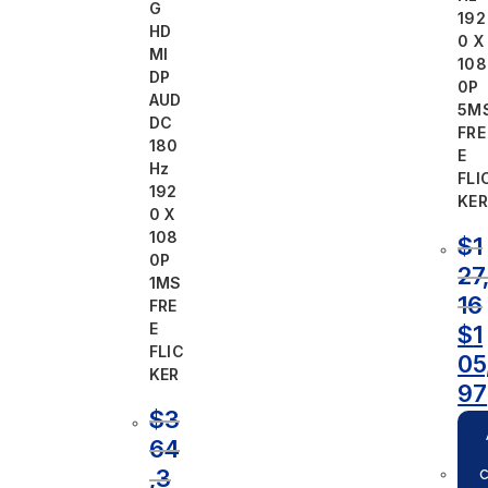
G
192
HD
0 X
MI
108
DP
0P
AUD
5M
DC
FRE
180
E
Hz
FLI
192
KER
0 X
108
$
1
0P
27
1MS
16
FRE
E
$
1
FLIC
05
KER
97
$
3
64
,3