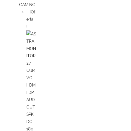
¡Of
erta
!