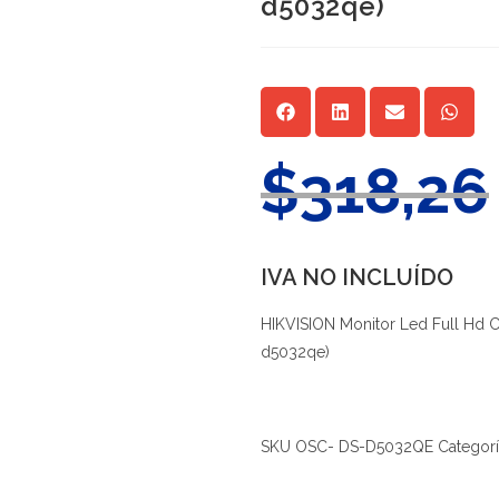
d5032qe)
$
318,26
IVA NO INCLUÍDO
HIKVISION Monitor Led Full Hd 
d5032qe)
SKU
OSC- DS-D5032QE
Categor