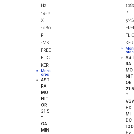
Moni
ores
AS
RA
MO
Monit
ores
NIT
AST
OR
RA
21.
MO
″
NIT
VG
OR
HD
31.5
MI
″
DC
GA
100
MIN
Hz