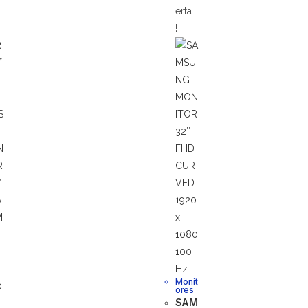
erta
!
f
Monit
ores
SAM