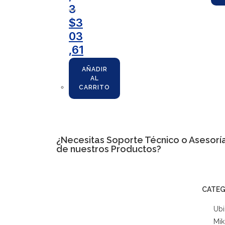
3
$
3
03
,61
AÑADIR
AL
CARRITO
¿Necesitas
Soporte Técnico
o Asesoría
de nuestros Productos?
CATEG
Ubi
Mik