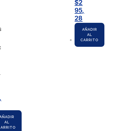
$
2
95,
28
S
AÑADIR
AL
CARRITO
C
,
,
AÑADIR
AL
CARRITO