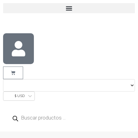
$ USD