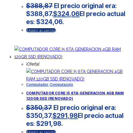
$
388,87
El precio original era:
$388,87.
$
324,06
El precio actual
es: $324,06.
Añadir al carrito
¡Oferta!
Computador
,
Computación
COMPUTADOR CORE I5 6TA GENERACION 4GB RAM
120GB SSD (RENOVADO)
$
350,37
El precio original era:
$350,37.
$
291,98
El precio actual
es: $291,98.
Añadir al carrito