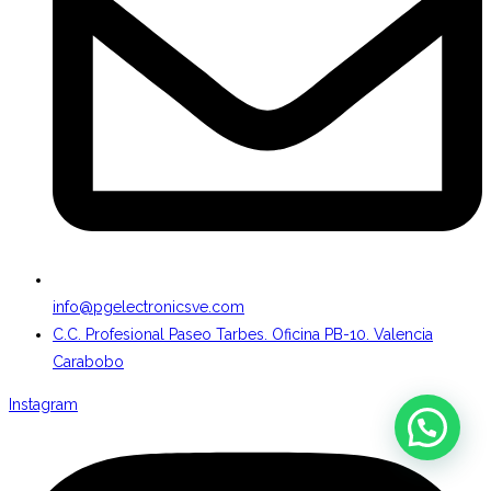
info@pgelectronicsve.com
C.C. Profesional Paseo Tarbes. Oficina PB-10. Valencia
Carabobo
Instagram