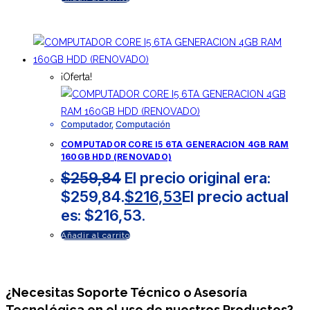
¡Oferta!
Computador
,
Computación
COMPUTADOR CORE I5 6TA GENERACION 4GB RAM
160GB HDD (RENOVADO)
$
259,84
El precio original era:
$259,84.
$
216,53
El precio actual
es: $216,53.
Añadir al carrito
¿Necesitas
Soporte Técnico
o Asesoría
Tecnológica en el uso de nuestros Productos?