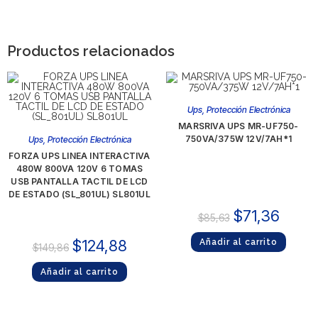
Productos relacionados
Ups
,
Protección Electrónica
MARSRIVA UPS MR-UF750-
750VA/375W 12V/7AH*1
Ups
,
Protección Electrónica
FORZA UPS LINEA INTERACTIVA
480W 800VA 120V 6 TOMAS
USB PANTALLA TACTIL DE LCD
DE ESTADO (SL_801UL) SL801UL
$
71,36
$
85,63
$
124,88
Añadir al carrito
$
149,86
Añadir al carrito