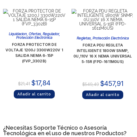
Liquidacion
,
Ofertas
,
Regulador
,
Protección Electrónica
Regletas
,
Protección Electrónica
FORZA PROTECTOR DE
FORZA PDU REGLETA
VOLTAJE 1200J 3300W220V 1
INTELIGENTE 1800W SNMP,
SALIDA NEMA 6-15P
0U,110V 16 X NEMA UNIVERSAL
(FVP_3302B)
5-15R (FPD-1611M0US)
$
17,84
$
457,91
$
21,41
$
549,49
Añadir al carrito
Añadir al carrito
¿Necesitas
Soporte Técnico
o Asesoría
Tecnológica en el uso de nuestros Productos?