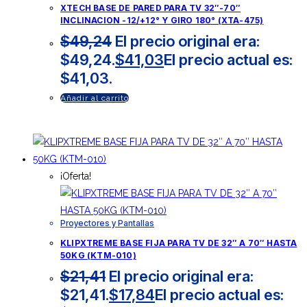
XTECH BASE DE PARED PARA TV 32″-70″
INCLINACION -12/+12° Y GIRO 180° (XTA-475)
$
49,24
El precio original era:
$49,24.
$
41,03
El precio actual es:
$41,03.
Añadir al carrito
¡Oferta!
Proyectores y Pantallas
KLIPXTREME BASE FIJA PARA TV DE 32″ A 70″ HASTA
50KG (KTM-010)
$
21,41
El precio original era:
$21,41.
$
17,84
El precio actual es: