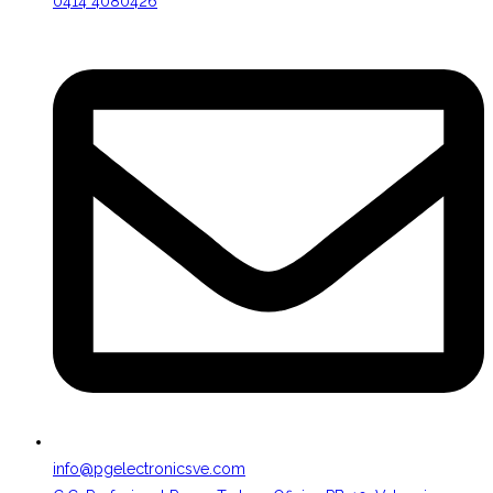
0414 4080426
info@pgelectronicsve.com