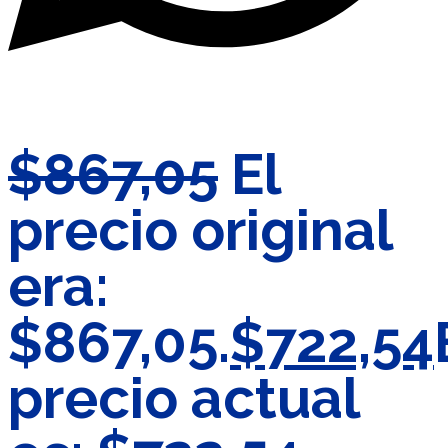
$
867,05
El
precio original
era:
$867,05.
$
722,54
precio actual