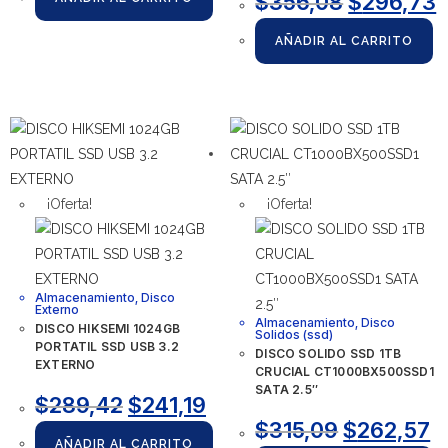
$
356,08
$
296,73
AÑADIR AL CARRITO
¡Oferta!
¡Oferta!
Almacenamiento
,
Disco
Externo
Almacenamiento
,
Disco
DISCO HIKSEMI 1024GB
Solidos (ssd)
PORTATIL SSD USB 3.2
DISCO SOLIDO SSD 1TB
EXTERNO
CRUCIAL CT1000BX500SSD1
SATA 2.5″
$
289,42
$
241,19
$
315,09
$
262,57
AÑADIR AL CARRITO