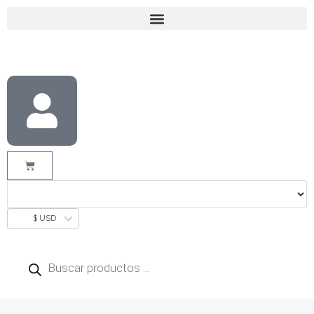
$ USD