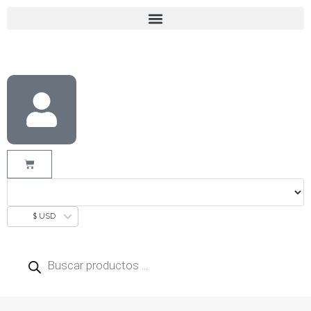
$ USD