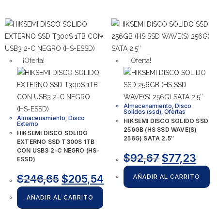
¡Oferta!
¡Oferta!
Almacenamiento
,
Disco
Solidos (ssd)
,
Ofertas
Almacenamiento
,
Disco
HIKSEMI DISCO SOLIDO SSD
Externo
256GB (HS SSD WAVE(S)
HIKSEMI DISCO SOLIDO
256G) SATA 2.5″
EXTERNO SSD T300S 1TB
CON USB3 2-C NEGRO (HS-
$
92,67
$
77,23
ESSD)
$
246,65
$
205,54
AÑADIR AL CARRITO
AÑADIR AL CARRITO