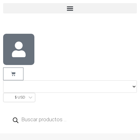
$ USD