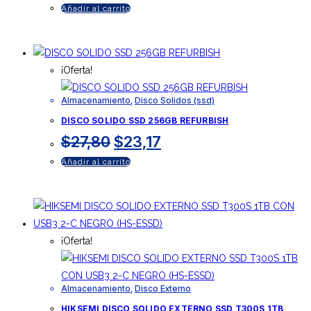
precio
precio
Añadir al carrito
original
actual
era:
es:
$250,22.
$208,51.
¡Oferta!
Almacenamiento
,
Disco Solidos (ssd)
DISCO SOLIDO SSD 256GB REFURBISH
El
El
$
27,80
$
23,17
precio
precio
Añadir al carrito
original
actual
era:
es:
$27,80.
$23,17.
¡Oferta!
Almacenamiento
,
Disco Externo
HIKSEMI DISCO SOLIDO EXTERNO SSD T300S 1TB