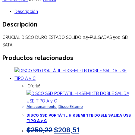
SOLIDO
Descripción
2.5-
PULGADAS
Descripción
500
GB
CRUCIAL DISCO DURO ESTADO SOLIDO 2.5-PULGADAS 500 GB
SATA
SATA
BX500
Productos relacionados
cantidad
¡Oferta!
Almacenamiento
,
Disco Externo
DISCO SSD PORTÁTIL HIKSEMI 1TB DOBLE SALIDA USB
TIPO A y C
El
El
$
250,22
$
208,51