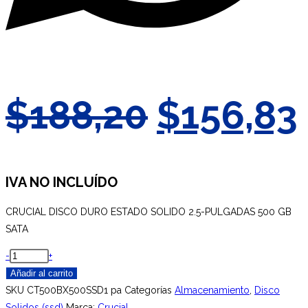
El
$
188,20
$
156,83
precio
original
IVA NO INCLUÍDO
CRUCIAL DISCO DURO ESTADO SOLIDO 2.5-PULGADAS 500 GB
era:
SATA
$188,20.
CRUCIAL
-
+
DISCO
Añadir al carrito
DURO
SKU
CT500BX500SSD1 pa
Categorías
Almacenamiento
,
Disco
ESTADO
Solidos (ssd)
Marca:
Crucial