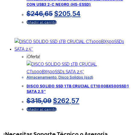
CON USB3 2-C NEGRO (HS-ESSD)
El
El
$
246,65
$
205,54
precio
precio
Añadir al carrito
original
actual
era:
es:
$246,65.
$205,54.
¡Oferta!
Almacenamiento
,
Disco Solidos (ssd)
DISCO SOLIDO SSD 1TB CRUCIAL CT1000BX500SSD1
SATA 2.5″
El
El
$
315,09
$
262,57
precio
precio
Añadir al carrito
original
actual
era:
es:
$315,09.
$262,57.
¿Necesitas
Soporte Técnico
o Asesoría