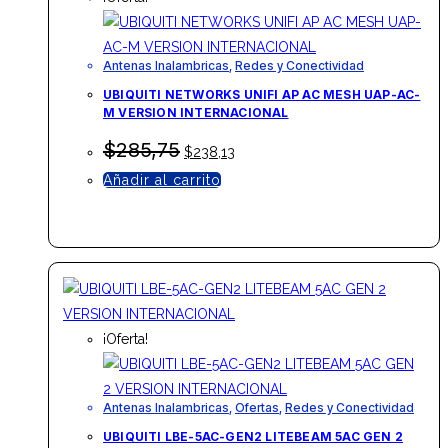
Antenas Inalambricas
,
Redes y Conectividad
UBIQUITI NETWORKS UNIFI AP AC MESH UAP-AC-
M VERSION INTERNACIONAL
El
El
$
285,75
$
238,13
precio
precio
Añadir al carrito
original
actual
era:
es:
$285,75.
$238,13.
¡Oferta!
Antenas Inalambricas
,
Ofertas
,
Redes y Conectividad
UBIQUITI LBE-5AC-GEN2 LITEBEAM 5AC GEN 2