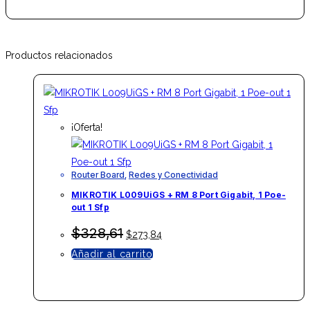
Productos relacionados
¡Oferta!
Router Board
,
Redes y Conectividad
MIKROTIK L009UiGS + RM 8 Port Gigabit, 1 Poe-
out 1 Sfp
El
El
$
328,61
$
273,84
precio
precio
Añadir al carrito
original
actual
era:
es:
$328,61.
$273,84.