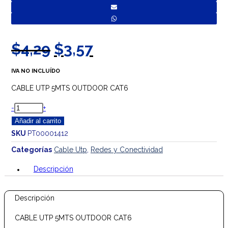
El
El
$
4,29
$
3,57
precio
precio
IVA NO INCLUÍDO
original
actual
CABLE UTP 5MTS OUTDOOR CAT6
era:
es:
$4,29.
$3,57.
CABLE
-
+
UTP
Añadir al carrito
5MTS
SKU
PT00001412
OUTDOOR
Categorías
Cable Utp
,
Redes y Conectividad
CAT6
Descripción
cantidad
Descripción
CABLE UTP 5MTS OUTDOOR CAT6