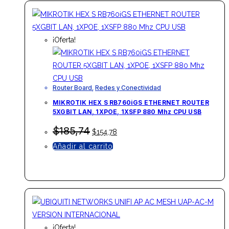
¡Oferta!
Router Board
,
Redes y Conectividad
MIKROTIK HEX S RB760iGS ETHERNET ROUTER
5XGBIT LAN, 1XPOE, 1XSFP 880 Mhz CPU USB
El
El
$
185,74
$
154,78
precio
precio
Añadir al carrito
original
actual
era:
es:
$185,74.
$154,78.
¡Oferta!