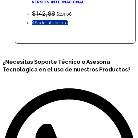
VERSION INTERNACIONAL
El
El
$
142,88
$
119,06
precio
precio
Añadir al carrito
original
actual
era:
es:
$142,88.
$119,06.
¿Necesitas
Soporte Técnico
o Asesoría
Tecnológica en el uso de nuestros Productos?