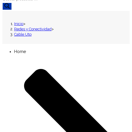
de
productos
Inicio
>
Redes y Conectividad
>
Cable Utp
Home