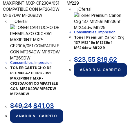
¡Oferta!
¡Oferta!
Consumibles
,
Impresion
Toner Premium Canon Crg
137 Mf216n Mf236nf
Mf244dw Mf229
$
23,55
$
19,62
Consumibles
,
Impresion
TONER CARTUCHO DE
AÑADIR AL CARRITO
REEMPLAZO CRG-051
MAXIPRINT MXP-
CF230A/051 COMPATIBLE
CON MF264DW MF67DW
MF269DW
$
49,24
$
41,03
AÑADIR AL CARRITO