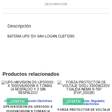
DESCRIPCIÓN
Descripción
BATERIA UPS 12V 9AH LOGAN CLBT1290
Productos relacionados
Ofertas
,
Ups
,
Protección Electrónica
Liquidacion
,
Ofertas
,
Regulador
,
¡OFERTA!
¡OFERTA!
Protección Electrónica
UPS HIKVISION DS-UPS1000-X
FORZA PROTECTOR DE VOLTAJE
1000VA/600W 6 TOMAS (4