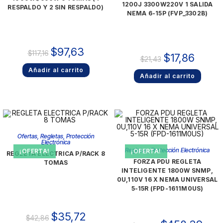
1200J 3300W220V 1 SALIDA
RESPALDO Y 2 SIN RESPALDO)
NEMA 6-15P (FVP_3302B)
$
97,63
$
117,16
$
17,86
$
21,43
Añadir al carrito
Añadir al carrito
Ofertas
,
Regletas
,
Protección
Electrónica
Regletas
,
Protección Electrónica
¡OFERTA!
¡OFERTA!
REGLETA ELECTRICA P/RACK 8
FORZA PDU REGLETA
TOMAS
INTELIGENTE 1800W SNMP,
0U,110V 16 X NEMA UNIVERSAL
5-15R (FPD-1611M0US)
$
35,72
$
42,86