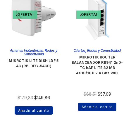
¡OFERTA!
¡OFERTA!
Antenas Inalambricas
,
Redes y
Ofertas
,
Redes y Conectividad
Conectividad
MIKROTIK ROUTER
MIKROTIK LITE DISH LDF 5
BALANCEADOR RB941 2nD-
AC (RBLDFG-5ACD)
TC hAP LITE 32 MB
4X10/100 2 4 Ghz WIFI
$
68,51
$
57,09
$
179,83
$
149,86
Añadir al carrito
Añadir al carrito