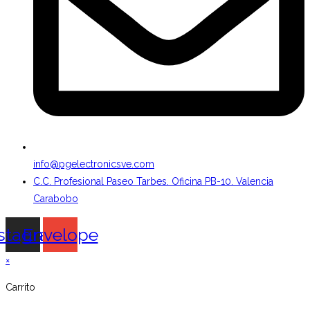
info@pgelectronicsve.com
C.C. Profesional Paseo Tarbes. Oficina PB-10. Valencia
Carabobo
stagram
Envelope
×
Carrito