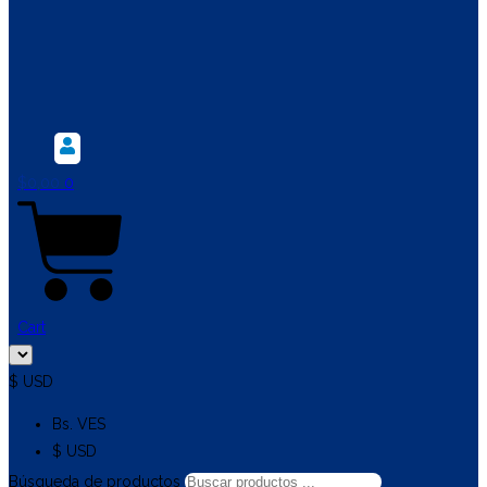
$
0,00
0
Cart
$ USD
Bs. VES
$ USD
Búsqueda de productos