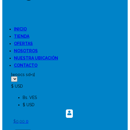
INICIO
TIENDA
OFERTAS
NOSOTROS
NUESTRA UBICACIÓN
CONTACTO
[woocs sd=1]
$ USD
Bs. VES
$ USD
$
0,00
0