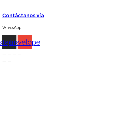
Contáctanos vía
WhatsApp
stagram
Envelope