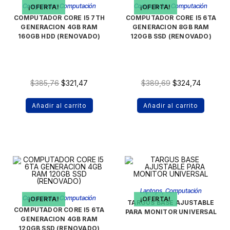
Computador
,
Computación
Computador
,
Computación
¡OFERTA!
¡OFERTA!
COMPUTADOR CORE I5 7TH
COMPUTADOR CORE I5 6TA
GENERACION 4GB RAM
GENERACION 8GB RAM
160GB HDD (RENOVADO)
120GB SSD (RENOVADO)
$
385,76
$
321,47
$
389,69
$
324,74
Añadir al carrito
Añadir al carrito
Laptops
,
Computación
Computador
,
Computación
¡OFERTA!
¡OFERTA!
TARGUS BASE AJUSTABLE
COMPUTADOR CORE I5 6TA
PARA MONITOR UNIVERSAL
GENERACION 4GB RAM
120GB SSD (RENOVADO)