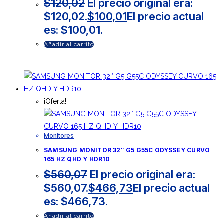
$
120,02
El precio original era:
$120,02.
$
100,01
El precio actual
es: $100,01.
Añadir al carrito
¡Oferta!
Monitores
SAMSUNG MONITOR 32″ G5 G55C ODYSSEY CURVO
165 HZ QHD Y HDR10
$
560,07
El precio original era:
$560,07.
$
466,73
El precio actual
es: $466,73.
Añadir al carrito