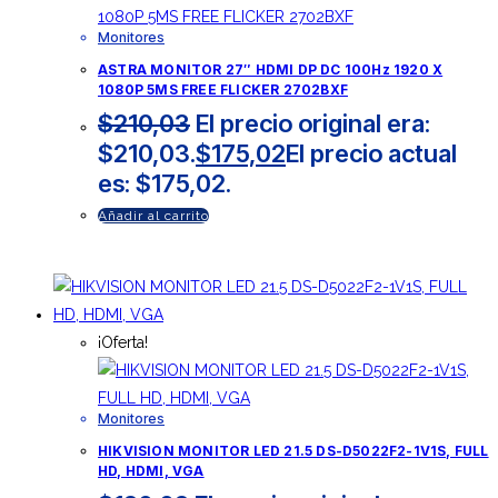
Monitores
ASTRA MONITOR 27″ HDMI DP DC 100Hz 1920 X
1080P 5MS FREE FLICKER 2702BXF
$
210,03
El precio original era:
$210,03.
$
175,02
El precio actual
es: $175,02.
Añadir al carrito
¡Oferta!
Monitores
HIKVISION MONITOR LED 21.5 DS-D5022F2-1V1S, FULL
HD, HDMI, VGA