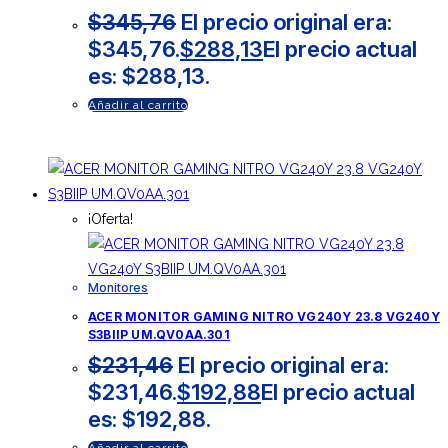
$
345,76
El precio original era:
$345,76.
$
288,13
El precio actual
es: $288,13.
Añadir al carrito
¡Oferta!
Monitores
ACER MONITOR GAMING NITRO VG240Y 23.8 VG240Y
S3BIIP UM.QV0AA.301
$
231,46
El precio original era:
$231,46.
$
192,88
El precio actual
es: $192,88.
Añadir al carrito