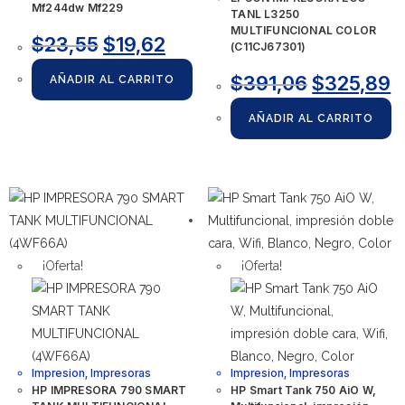
Mf244dw Mf229
TANL L3250
MULTIFUNCIONAL COLOR
$
23,55
$
19,62
(C11CJ67301)
$
391,06
$
325,89
AÑADIR AL CARRITO
AÑADIR AL CARRITO
¡Oferta!
¡Oferta!
Impresion
,
Impresoras
Impresion
,
Impresoras
HP IMPRESORA 790 SMART
HP Smart Tank 750 AiO W,