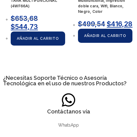
TANK MULTIFUNCIONAL
Multifuncional, impresión
(4WF66A)
doble cara, Wifi, Blanco,
Negro, Color
$
653,68
$
499,54
$
416,28
$
544,73
AÑADIR AL CARRITO
AÑADIR AL CARRITO
¿Necesitas
Soporte Técnico
o Asesoría
Tecnológica en el uso de nuestros Productos?
Contáctanos vía
WhatsApp