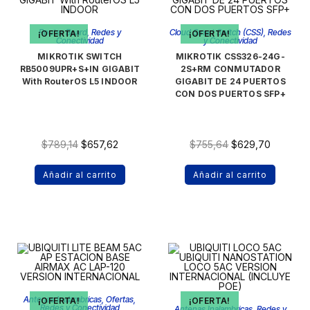
Router Board
,
Redes y
Cloud Smart Switch (CSS)
,
Redes
¡OFERTA!
¡OFERTA!
Conectividad
y Conectividad
MIKROTIK SWITCH
MIKROTIK CSS326-24G-
RB5009UPR+S+IN GIGABIT
2S+RM CONMUTADOR
With RouterOS L5 INDOOR
GIGABIT DE 24 PUERTOS
CON DOS PUERTOS SFP+
$
789,14
$
657,62
$
755,64
$
629,70
Añadir al carrito
Añadir al carrito
Antenas Inalambricas
,
Ofertas
,
¡OFERTA!
¡OFERTA!
Redes y Conectividad
Antenas Inalambricas
,
Redes y