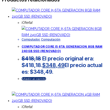
¡Oferta!
Computador
,
Computación
COMPUTADOR CORE I5 6TA GENERACION 8GB RAM
240GB SSD (RENOVADO)
$
418,18
El precio original era:
$418,18.
$
348,49
El precio actual
es: $348,49.
Añadir al carrito
¡Oferta!