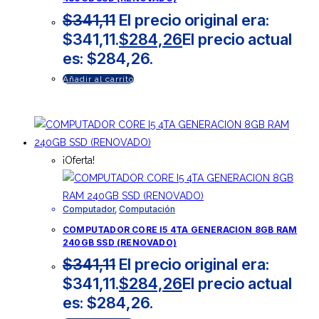
$
341,11
El precio original era:
$341,11.
$
284,26
El precio actual
es: $284,26.
Añadir al carrito
¡Oferta!
Computador
,
Computación
COMPUTADOR CORE I5 4TA GENERACION 8GB RAM
240GB SSD (RENOVADO)
$
341,11
El precio original era:
$341,11.
$
284,26
El precio actual
es: $284,26.