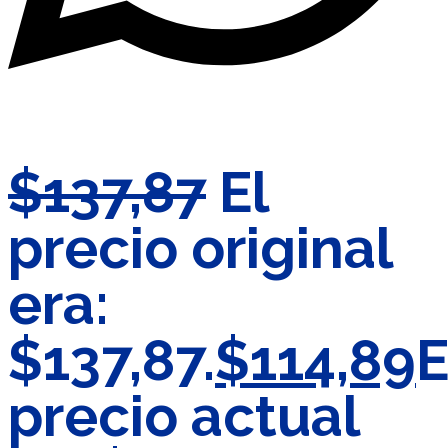
$
137,87
El
precio original
era:
$137,87.
$
114,89
E
precio actual