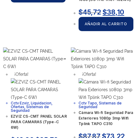
$
45,72
$
38,10
AÑADIR AL CARRITO
¡Oferta!
¡Oferta!
Cctv Ezviz
,
Liquidacion
,
Cctv Tapo
,
Sistemas de
Ofertas
,
Sistemas de
Seguridad
Seguridad
Cámara Wi-fi Seguridad Para
EZVIZ CS-CMT PANEL SOLAR
Exteriores 1080p 3mp Wifi
PARA CAMARAS (Type-C
Tplink TAPO C310
6W)
$
87,87
$
73,22