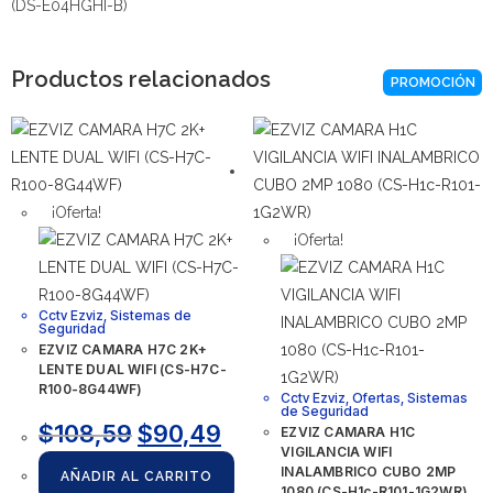
(DS-E04HGHI-B)
Productos relacionados
PROMOCIÓN
¡Oferta!
¡Oferta!
Cctv Ezviz
,
Sistemas de
Seguridad
EZVIZ CAMARA H7C 2K+
LENTE DUAL WIFI (CS-H7C-
R100-8G44WF)
Cctv Ezviz
,
Ofertas
,
Sistemas
de Seguridad
$
108,59
$
90,49
EZVIZ CAMARA H1C
VIGILANCIA WIFI
INALAMBRICO CUBO 2MP
AÑADIR AL CARRITO
1080 (CS-H1c-R101-1G2WR)