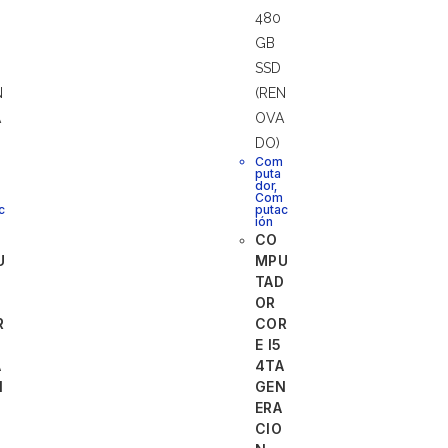
m
Com
puta
dor
,
m
Com
c
putac
ión
CO
U
MPU
D
TAD
OR
R
COR
E I5
A
4TA
N
GEN
ERA
CIO