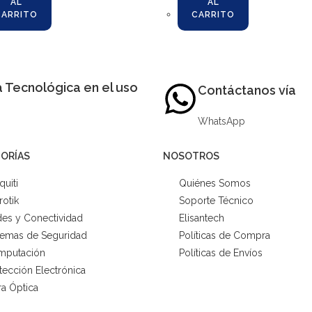
AL
AL
CARRITO
CARRITO
 Tecnológica en el uso
Contáctanos vía
WhatsApp
ORÍAS
NOSOTROS
quiti
Quiénes Somos
rotik
Soporte Técnico
es y Conectividad
Elisantech
temas de Seguridad
Políticas de Compra
mputación
Políticas de Envíos
tección Electrónica
ra Óptica