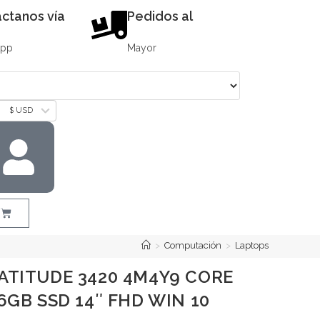
ctanos vía
Pedidos al
App
Mayor
$ USD
>
Computación
>
Laptops
ATITUDE 3420 4M4Y9 CORE
6GB SSD 14″ FHD WIN 10