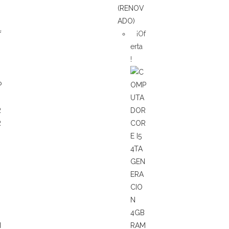
f
¡Of
erta
!