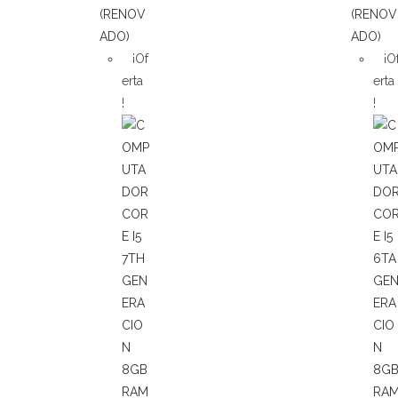
¡Of
¡O
erta
erta
!
!