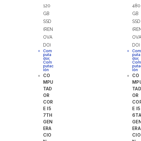
Com
Co
puta
puta
dor
,
dor
,
Com
Co
putac
puta
ión
ión
CO
CO
MPU
MP
TAD
TA
OR
OR
COR
CO
E I5
E I5
7TH
6T
GEN
GE
ERA
ERA
CIO
CIO