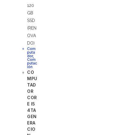
Com
puta
dor
,
Com
putac
ión
CO
MPU
TAD
OR
COR
E I5
4TA
GEN
ERA
CIO