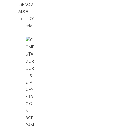
¡Of
erta
!