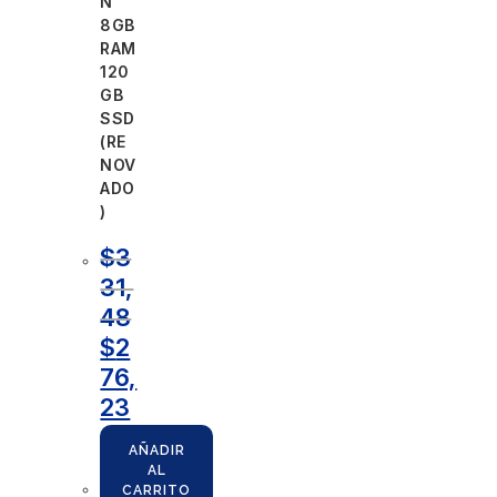
N
8GB
RAM
120
GB
SSD
(RE
NOV
ADO
)
$
3
31,
48
$
2
76,
23
AÑADIR
AL
CARRITO