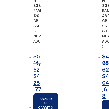
N
N
8GB
8G
RAM
RA
120
48
GB
GB
SSD
SS
(RE
(RE
NOV
NO
ADO
AD
)
)
$
5
$
14,
85
52
62
$
4
$
28
0
,77
,6
8
AÑADIR
AL
CARRITO